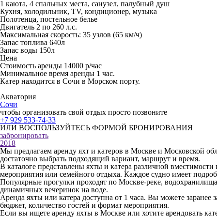
1 каюта, 4 спальных места, санузел, палубный душ
Кухня, холодильник, TV, кондиционер, музыка
Полотенца, постельное белье
Двигатель 2 по 260
л.с.
Максимальная скорость: 35 узлов (65 км/ч)
Запас топлива 640л
Запас воды 150л
Цена
Стоимость аренды 14000 р/час
Минимальное время аренды 1 час.
Катер находится в Сочи в Морском порту.
Акватория
Сочи
чтобы организовать свой отдых просто позвоните
+7 929 533-74-33
ИЛИ ВОСПОЛЬЗУЙТЕСЬ ФОРМОЙ БРОНИРОВАНИЯ
забронировать
2018
Мы предлагаем аренду яхт и катеров в Москве и Московской об
достаточно выбрать подходящий вариант, маршрут и время.
В каталоге представлены яхты и катера различной вместимости 
мероприятия или семейного отдыха. Каждое судно имеет подроб
Популярные прогулки проходят по Москве-реке, водохранилищам
динамичных вечеринок на воде.
Аренда яхты или катера доступна от 1 часа. Вы можете заранее
бюджет, количество гостей и формат мероприятия.
Если вы ищете аренду яхты в Москве или хотите арендовать ка