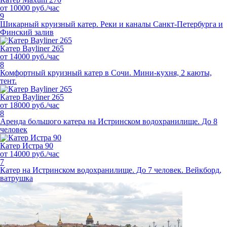
от 10000 руб./час
9
Шикарный круизный катер. Реки и каналы Санкт-Петербурга и
Финский залив
Катер Bayliner 265
от 14000 руб./час
8
Комфортный круизный катер в Сочи. Мини-кухня, 2 каюты,
тент.
Катер Bayliner 265
от 18000 руб./час
8
Аренда большого катера на Истринском водохранилище. До 8
человек
Катер Истра 90
от 14000 руб./час
7
Катер на Истринском водохранилище. До 7 человек. Вейкборд,
ватрушка