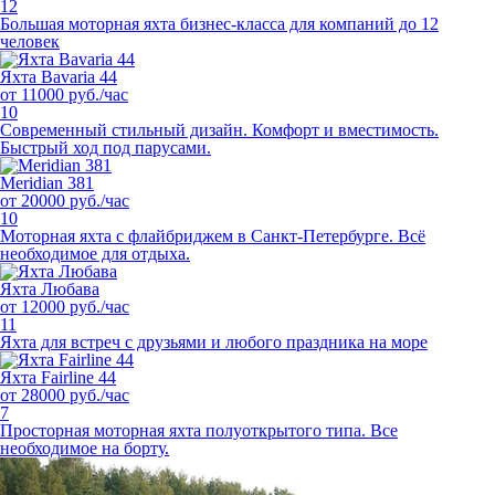
12
Большая моторная яхта бизнес-класса для компаний до 12
человек
Яхта Bavaria 44
от 11000 руб./час
10
Современный стильный дизайн. Комфорт и вместимость.
Быстрый ход под парусами.
Meridian 381
от 20000 руб./час
10
Моторная яхта с флайбриджем в Санкт-Петербурге. Всё
необходимое для отдыха.
Яхта Любава
от 12000 руб./час
11
Яхта для встреч с друзьями и любого праздника на море
Яхта Fairline 44
от 28000 руб./час
7
Просторная моторная яхта полуоткрытого типа. Все
необходимое на борту.