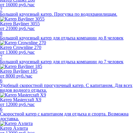
от 16000 руб./час
7
Большой круизный катер. Прогулка по водохранилищам.
Катер Bayliner 3055
от 21000 руб./час
8
Большой круизный катер для отдыха компании до 8 человек
Катер Crownline 270
от 13000 руб./час
7
Большой круизный катер для отдыха компании до 7 человек
Катер Bayliner 185
от 8000 руб./час
6
Удобный скоростной прогулочный катер. С капитаном. Для всех
видов водного отдыха.
Катер Mastercraft X9
от 12000 руб./час
6
Скоростной катер с капитаном для отдыха и спорта. Возможна
доставка.
Катер Аэлита
от 12000 руб./час