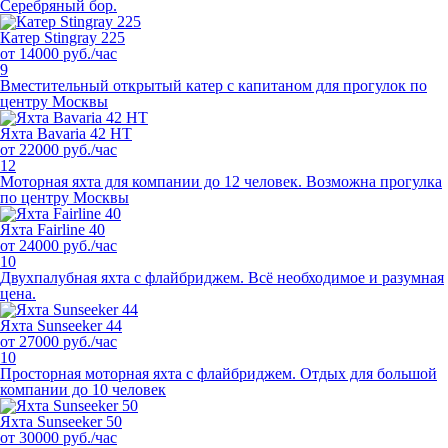
Серебряный бор.
Катер Stingray 225
от 14000 руб./час
9
Вместительный открытый катер c капитаном для прогулок по
центру Москвы
Яхта Bavaria 42 HT
от 22000 руб./час
12
Моторная яхта для компании до 12 человек. Возможна прогулка
по центру Москвы
Яхта Fairline 40
от 24000 руб./час
10
Двухпалубная яхта с флайбриджем. Всё необходимое и разумная
цена.
Яхта Sunseeker 44
от 27000 руб./час
10
Просторная моторная яхта с флайбриджем. Отдых для большой
компании до 10 человек
Яхта Sunseeker 50
от 30000 руб./час