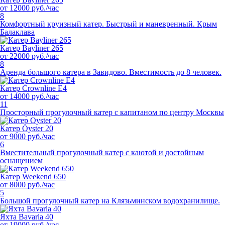
от 12000 руб./час
8
Комфортный круизный катер. Быстрый и маневренный. Крым
Балаклава
Катер Bayliner 265
от 22000 руб./час
8
Аренда большого катера в Завидово. Вместимость до 8 человек.
Катер Crownline E4
от 14000 руб./час
11
Просторный прогулочный катер с капитаном по центру Москвы
Катер Oyster 20
от 9000 руб./час
6
Вместительный прогулочный катер с каютой и достойным
оснащением
Катер Weekend 650
от 8000 руб./час
5
Большой прогулочный катер на Клязьминском водохранилище.
Яхта Bavaria 40
от 19000 руб./час