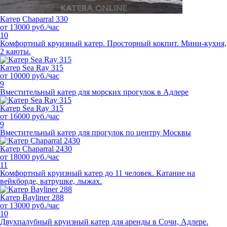
Катер Chaparral 330
от 13000 руб./час
10
Комфортный круизный катер. Просторный кокпит. Мини-кухня,
2 каюты.
Катер Sea Ray 315
от 10000 руб./час
9
Вместительный катер для морских прогулок в Адлере
Катер Sea Ray 315
от 16000 руб./час
9
Вместительный катер для прогулок по центру Москвы
Катер Chaparral 2430
от 18000 руб./час
11
Комфортный круизный катер до 11 человек. Катание на
вейкборде, ватрушке, лыжах.
Катер Bayliner 288
от 13000 руб./час
10
Двухпалубный круизный катер для аренды в Сочи, Адлере.