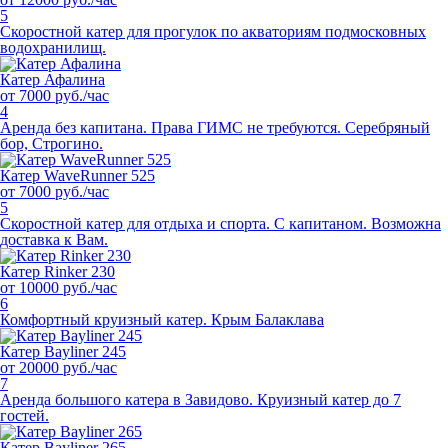
5
Скоростной катер для прогулок по акваториям подмосковных
водохранилищ.
Катер Афалина
от 7000 руб./час
4
Аренда без капитана. Права ГИМС не требуются. Серебряный
бор, Строгино.
Катер WaveRunner 525
от 7000 руб./час
5
Скоростной катер для отдыха и спорта. С капитаном. Возможна
доставка к Вам.
Катер Rinker 230
от 10000 руб./час
6
Комфортный круизный катер. Крым Балаклава
Катер Bayliner 245
от 20000 руб./час
7
Аренда большого катера в Завидово. Круизный катер до 7
гостей.
Катер Bayliner 265