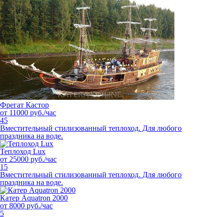
Фрегат Кастор
от 11000 руб./час
45
Вместительный стилизованный теплоход. Для любого
праздника на воде.
Теплоход Lux
от 25000 руб./час
15
Вместительный стилизованный теплоход. Для любого
праздника на воде.
Катер Aquatron 2000
от 8000 руб./час
5