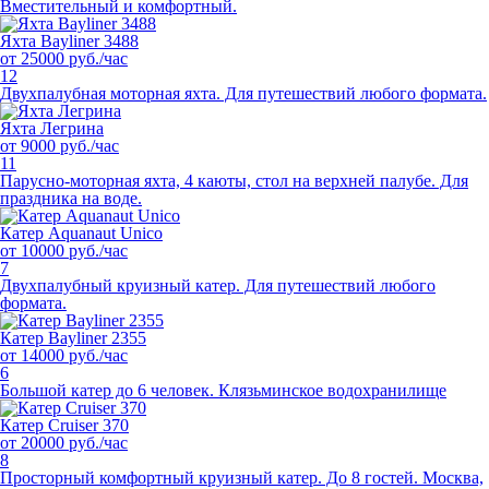
Вместительный и комфортный.
Яхта Bayliner 3488
от 25000 руб./час
12
Двухпалубная моторная яхта. Для путешествий любого формата.
Яхта Легрина
от 9000 руб./час
11
Парусно-моторная яхта, 4 каюты, стол на верхней палубе. Для
праздника на воде.
Катер Aquanaut Unico
от 10000 руб./час
7
Двухпалубный круизный катер. Для путешествий любого
формата.
Катер Bayliner 2355
от 14000 руб./час
6
Большой катер до 6 человек. Клязьминское водохранилище
Катер Cruiser 370
от 20000 руб./час
8
Просторный комфортный круизный катер. До 8 гостей. Москва,