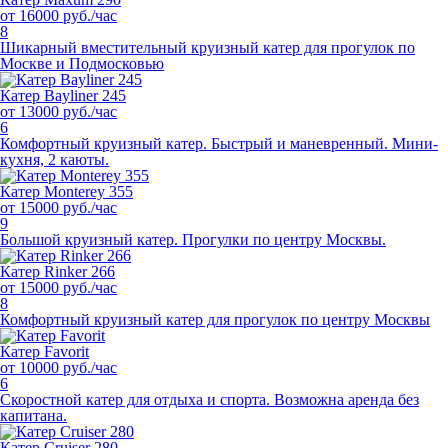
от 16000 руб./час
8
Шикарный вместительный круизный катер для прогулок по
Москве и Подмосковью
Катер Bayliner 245
от 13000 руб./час
6
Комфортный круизный катер. Быстрый и маневренный. Мини-
кухня, 2 каюты.
Катер Monterey 355
от 15000 руб./час
9
Большой круизный катер. Прогулки по центру Москвы.
Катер Rinker 266
от 15000 руб./час
8
Комфортный круизный катер для прогулок по центру Москвы
Катер Favorit
от 10000 руб./час
6
Скоростной катер для отдыха и спорта. Возможна аренда без
капитана.
Катер Cruiser 280