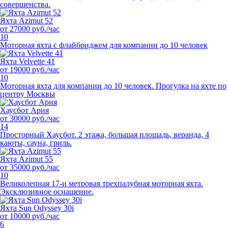
совершенства.
Яхта Azimut 52
от 27000 руб./час
10
Моторная яхта с флайбриджем для компании до 10 человек
Яхта Velvette 41
от 19000 руб./час
10
Моторная яхта для компании до 10 человек. Прогулка на яхте по
центру Москвы
Хаусбот Ария
от 30000 руб./час
14
Просторный Хаусбот. 2 этажа, большая площадь, веранда, 4
каюты, сауна, гриль.
Яхта Azimut 55
от 35000 руб./час
10
Великолепная 17-и метровая трехпалубная моторная яхта.
Эксклюзивное оснащение.
Яхта Sun Odyssey 30i
от 10000 руб./час
6